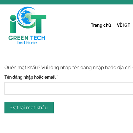
Chuyển
đến
nội
dung
Trang chủ
VỀ IGT
Quên mật khẩu? Vui lòng nhập tên đăng nhập hoặc địa chỉ 
Bắt
Tên đăng nhập hoặc email
*
buộc
Đặt lại mật khẩu