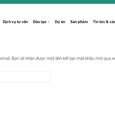
Dịch vụ tư vấn
Đào tạo
Dự án
Sản phẩm
Tin tức & c
email. Bạn sẽ nhận được một liên kết tạo mật khẩu mới qua e